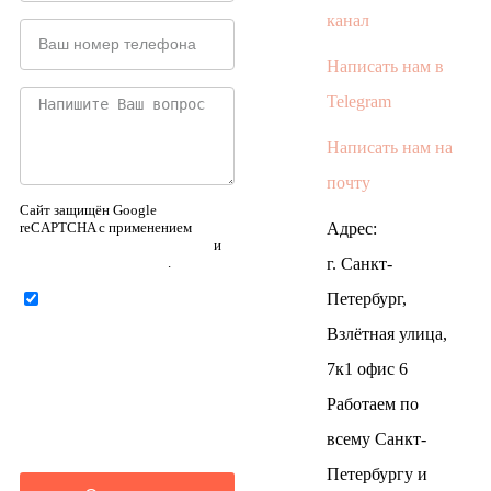
канал
Написать нам в
Telegram
Написать нам на
почту
Сайт защищён Google
reCAPTCHA с применением
Адрес:
Политики конфиденциальности
и
Правилами пользования
.
г. Санкт-
Петербург,
Нажимая на кнопку ниже,
Я соглашаюсь на
обработку
Взлётная улица,
персональных данных
7к1 офис 6
Работаем по
всему Санкт-
Петербургу и