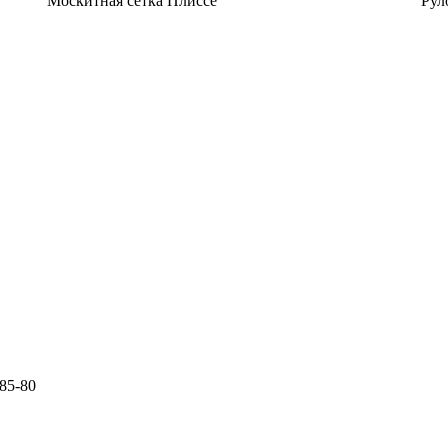
Москитная сетка Плиссе
Рул
-85-80