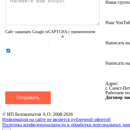
Наша групп
Наш YouTub
Сайт защищён Google reCAPTCHA с применением
Политики конфиденциальности
и
Правилами пользования
.
Написать на
Нажимая на кнопку ниже, Я соглашаюсь
на
обработку персональных данных
Написать на
Адрес:
г. Санкт-Пет
Работаем по
Договор за
Отправить
© ИП Белокопытов А.О. 2008-2026
Информация на сайте не является публичной офертой
Политика конфиденциальности и обработки персональных да