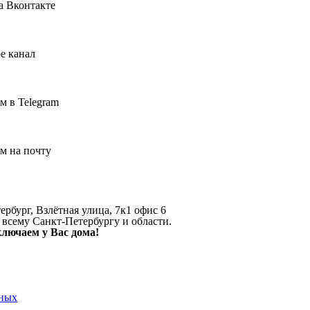
а Вконтакте
e канал
м в Telegram
м на почту
ербург, Взлётная улица, 7к1 офис 6
 всему Санкт-Петербургу и области.
ключаем у Вас дома!
нных