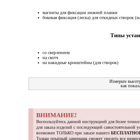
магниты для фиксации нижней планки
боковая фиксация (леска) для откидных створок (на
Типы устан
со сверлением
на скотч
на накидные кронштейны (для створок)
Измерьте высот
как показ
ВНИМАНИЕ!
Воспользуйтесь данной инструкцией для более точног
для заказа изделий с последующей самостоятельной 
возможен ТОЛЬКО при заказе нашего
БЕСПЛАТНО
Только опытный замерщик сможет увидеть все нюансы