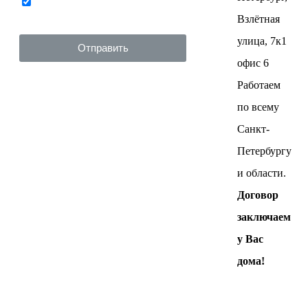
Нажимая на кнопку ниже, Я
соглашаюсь на
обработку
Взлётная
персональных данных
улица, 7к1
Отправить
офис 6
Работаем
по всему
Санкт-
Петербургу
и области.
Договор
заключаем
у Вас
дома!