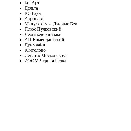
БелАрт
Дельта
ЮгТаун
Аэронавт
Мануфактура Джеймс Бек
Плюс Пулковский
Леонтьевский мыс
АП Комендантский
Дримлайн
Юнтолово
Сенат в Московском
ZOOM Черная Речка