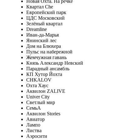
Новая Охта. На речке
Квартал Che
Европейский парк
ЦДС Московский
Зелёный квартал
Dreamline
Иван-да-Марья
Янинский лес
Дом на Блюхера
Пульс на набережной
Жемчужная гавань
Князь Александр Невский
Парадный ансамбль
КП Хутор Йохта
CHKALOV
Охта Хаус
Аквилон ZALIVE
Univer City
Светлый мир
СемьА
Аквилон Stories
Авиатор
Лампо
Листва
Аэросити