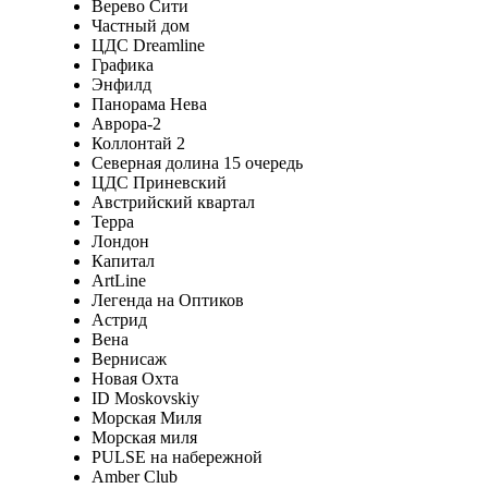
Верево Сити
Частный дом
ЦДС Dreamline
Графика
Энфилд
Панорама Нева
Аврора-2
Коллонтай 2
Северная долина 15 очередь
ЦДС Приневский
Австрийский квартал
Терра
Лондон
Капитал
ArtLine
Легенда на Оптиков
Астрид
Вена
Вернисаж
Новая Охта
ID Moskovskiy
Морская Миля
Морская миля
PULSE на набережной
Amber Club