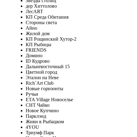
Звёзды столиц
дер Хиттолово
ЛесART
КП Среда Обитания
Стороны света
Айно
Жилой дом
КП Рощинский Хутор-2
КП Рыбицы
FRIENDS
Домино
ID Кудрово
Дальневосточный 15
Цветной город
Эталон на Неве
Rich`Art Club
Новые горизонты
Ручьи
ETA Village Новоселье
СНТ Чайко
Новое Купчино
Парклэнд
Живи в Рыбацком
4YOU
Триумф Парк