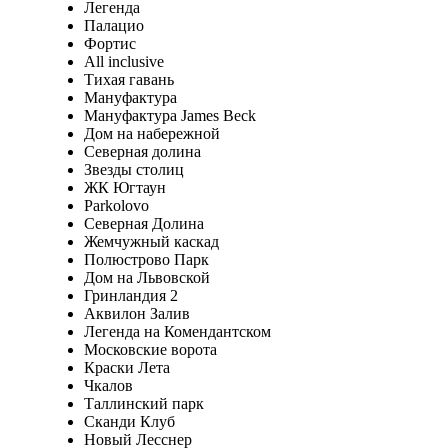
Легенда
Палацио
Фортис
All inclusive
Тихая гавань
Мануфактура
Мануфактура James Beck
Дом на набережной
Северная долина
Звезды столиц
ЖК Югтаун
Parkolovo
Северная Долина
Жемчужный каскад
Полюстрово Парк
Дом на Львовской
Гринландия 2
Аквилон Залив
Легенда на Комендантском
Московские ворота
Краски Лета
Чкалов
Таллинский парк
Сканди Клуб
Новый Лесснер