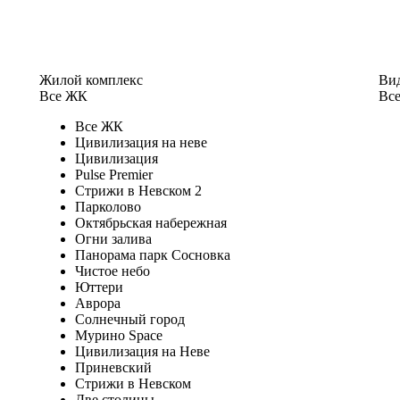
Жилой комплекс
Вид
Все ЖК
Все
Все ЖК
Цивилизация на неве
Цивилизация
Pulse Premier
Стрижи в Невском 2
Парколово
Октябрьская набережная
Огни залива
Панорама парк Сосновка
Чистое небо
Юттери
Аврора
Солнечный город
Мурино Space
Цивилизация на Неве
Приневский
Стрижи в Невском
Две столицы