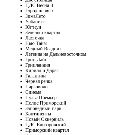
ЦДС Весна-3
Город первых
ЗимаЛето
Урбанист
Югтаун
Зеленый квартал
Ласточка
Нью Тайм
Медный Всадник
Легенда на Дальневосточном
Грин Лайн
Гринландия
Кирилл и Дарья
Галактика
Черная речка
Парковоло
Синема
Пульс Премьер
Полис Приморский
Заповедный парк
Континенты
Новый Оккервиль
ЦДС Елизаровский
Приморский квартал