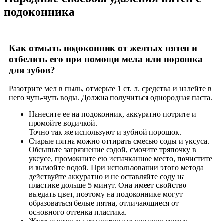
подоконника
Как отмыть подоконник от желтых пятен и
отбелить его при помощи мела или порошка
для зубов?
Разотрите мел в пыль, отмерьте 1 ст. л. средства и налейте в
него чуть-чуть воды. Должна получиться однородная паста.
Нанесите ее на подоконник, аккуратно потрите и
промойте водичкой.
Точно так же используют и зубной порошок.
Старые пятна можно оттирать смесью соды и уксуса.
Обсыпьте загрязнение содой, смочите тряпочку в
уксусе, промокните ею испачканное место, почистите
и вымойте водой. При использовании этого метода
действуйте аккуратно и не оставляйте соду на
пластике дольше 5 минут. Она имеет свойство
выедать цвет, поэтому на подоконнике могут
образоваться белые пятна, отличающиеся от
основного оттенка пластика.
Желтые разводы от цветочных горшков можно