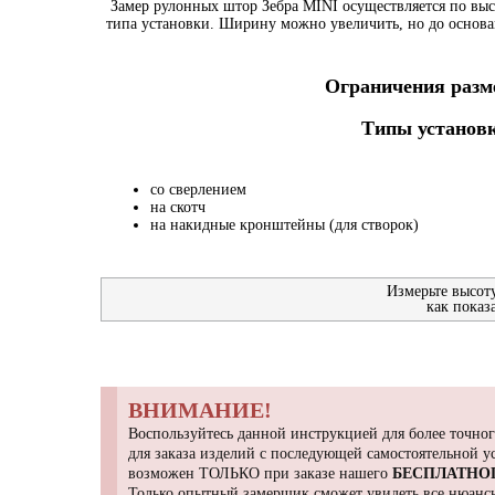
Замер рулонных штор Зебра MINI осуществляется по выс
типа установки. Ширину можно увеличить, но до основа
Ограничения разме
Типы установк
со сверлением
на скотч
на накидные кронштейны (для створок)
Измерьте высот
как показ
ВНИМАНИЕ!
Воспользуйтесь данной инструкцией для более точног
для заказа изделий с последующей самостоятельной 
возможен ТОЛЬКО при заказе нашего
БЕСПЛАТНО
Только опытный замерщик сможет увидеть все нюансы