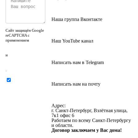
Наша группа Вконтакте
Сайт защищён Google
reCAPTCHA с
применением
Наш YouTube канал
Политики
конфиденциальности
и
Правилами
Написать нам в Telegram
пользования
.
Нажимая на
Написать нам на почту
кнопку ниже, Я
соглашаюсь на
обработку
персональных
Адрес:
данных
г. Санкт-Петербург, Взлётная улица,
7к1 офис 6
Работаем по всему Санкт-Петербургу
и области.
Договор заключаем у Вас дома!