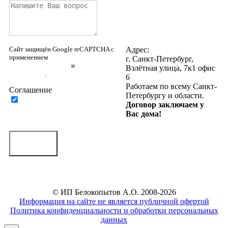
Наша группа Вконтакте
Наш YouTube канал
Написать нам в WhatsApp
Написать нам в Telegram
Написать нам на почту
Сайт защищён Google reCAPTCHA с
Адрес:
применением
Политики
г. Санкт-Петербург,
конфиденциальности
и
Правилами
Взлётная улица, 7к1 офис
пользования
.
6
Работаем по всему Санкт-
Соглашение
Петербургу и области.
Нажимая на кнопку ниже, Я
Договор заключаем у
соглашаюсь на
обработку
Вас дома!
персональных данных
Отправить
© ИП Белокопытов А.О. 2008-2026
Информация на сайте не является публичной офертой
Политика конфиденциальности и обработки персональных
данных