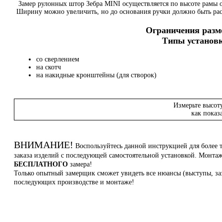
Замер рулонных штор Зебра MINI осуществляется по высоте рамы о
Ширину можно увеличить, но до основания ручки должно быть ра
Ограничения разме
Типы установк
со сверлением
на скотч
на накидные кронштейны (для створок)
Измерьте высот
как показ
ВНИМАНИЕ!
Воспользуйтесь данной инструкцией для более 
заказа изделий с последующей самостоятельной установкой. Монт
БЕСПЛАТНОГО
замера!
Только опытный замерщик сможет увидеть все нюансы (выступы, заз
последующих производстве и монтаже!