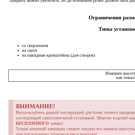
Ширину можно увеличить, но до основания ручки должно быть ра
Ограничения разме
Типы установк
со сверлением
на скотч
на накидные кронштейны (для створок)
Измерьте высот
как показ
ВНИМАНИЕ!
Воспользуйтесь данной инструкцией для более точного предвари
последующей самостоятельной установкой. Монтаж изделий н
БЕСПЛАТНОГО
замера!
Только опытный замерщик сможет увидеть все нюансы (выступы,
при последующих производстве и монтаже!