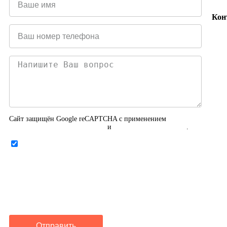
Кон
Сайт защищён Google reCAPTCHA с применением
Политики конфиденциальности
и
Правилами пользования
.
Нажимая на кнопку ниже, Я соглашаюсь на
обработку персональных данных
Отправить