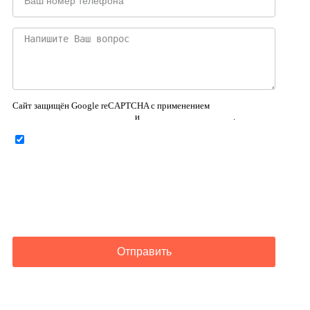
Сайт защищён Google reCAPTCHA с применением
Политики конфиденциальности
и
Правилами пользования
.
Нажимая на кнопку ниже, Я соглашаюсь на
обработку
персональных данных
Отправить