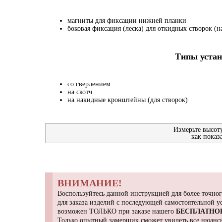
магниты для фиксации нижней планки
боковая фиксация (леска) для откидных створок (на
Типы устан
со сверлением
на скотч
на накидные кронштейны (для створок)
Измерьте высот
как показ
ВНИМАНИЕ!
Воспользуйтесь данной инструкцией для более точног
для заказа изделий с последующей самостоятельной 
возможен ТОЛЬКО при заказе нашего
БЕСПЛАТНО
Только опытный замерщик сможет увидеть все нюансы