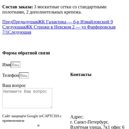
Состав заказа:
3 москитные сетки со стандартными
полотнами, 2 дополнительных крепежа.
Пред
Предыдущая
ЖК Галактика — б-р Измайловский 9
Следующая
ЖК Стрижи в Невском 2 — ул Фарфоровская
7/1
Следующая
Форма обратной связи
Имя
Контакты
Телефон
Ваш вопрос
+7(812) 507-85-80
Наша группа Вконтакте
Наш YouTube канал
Написать нам в WhatsApp
Написать нам в Telegram
Написать нам на почту
Сайт защищён Google reCAPTCHA с
Адрес:
применением
Политики
г. Санкт-Петербург,
конфиденциальности
и
Правилами
Взлётная улица, 7к1 офис 6