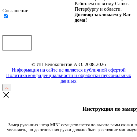
пользования
.
Работаем по всему Санкт-
Петербургу и области.
Соглашение
Договор заключаем у Вас
Нажимая на кнопку ниже, Я
дома!
соглашаюсь на
обработку
персональных данных
Отправить
© ИП Белокопытов А.О. 2008-2026
Информация на сайте не является публичной офертой
Политика конфиденциальности и обработки персональных
данных
Инструкция по заме
Замер рулонных штор MINI осуществляется по высоте рамы окна и 
увеличить, но до основания ручки должно быть расстояние минимум 