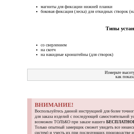
магниты для фиксации нижней планки
боковая фиксация (леска) для откидных створок (на
Типы устан
со сверлением
на скотч
на накидные кронштейны (для створок)
Измерьте высот
как показ
ВНИМАНИЕ!
Воспользуйтесь данной инструкцией для более точног
для заказа изделий с последующей самостоятельной 
возможен ТОЛЬКО при заказе нашего
БЕСПЛАТНО
Только опытный замерщик сможет увидеть все нюансы
систем) и учесть их при последующих производстве 