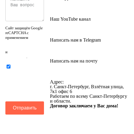
Наш YouTube канал
Сайт защищён Google
reCAPTCHA с
применением
Написать нам в Telegram
Политики
конфиденциальности
и
Правилами
пользования
.
Написать нам на почту
Нажимая на
кнопку ниже, Я
соглашаюсь на
Адрес:
обработку
г. Санкт-Петербург, Взлётная улица,
персональных
7к1 офис 6
данных
Работаем по всему Санкт-Петербургу
и области.
Договор заключаем у Вас дома!
Отправить