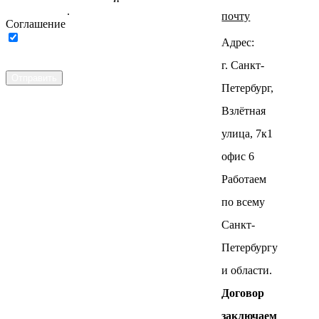
пользования
.
почту
Соглашение
Нажимая на кнопку ниже, Я
Адрес:
соглашаюсь на
обработку персональных
данных
г. Санкт-
Отправить
Петербург,
Взлётная
улица, 7к1
офис 6
Работаем
по всему
Санкт-
Петербургу
и области.
Договор
заключаем