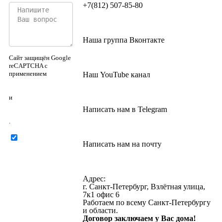
+7(812) 507-85-80
Наша группа Вконтакте
Сайт защищён Google
reCAPTCHA с
применением
Наш YouTube канал
Политики
конфиденциальности
и
Правилами
Написать нам в Telegram
пользования
.
Нажимая на
Написать нам на почту
кнопку ниже, Я
соглашаюсь на
обработку
персональных
Адрес:
данных
г. Санкт-Петербург, Взлётная улица,
7к1 офис 6
Работаем по всему Санкт-Петербургу
и области.
Договор заключаем у Вас дома!