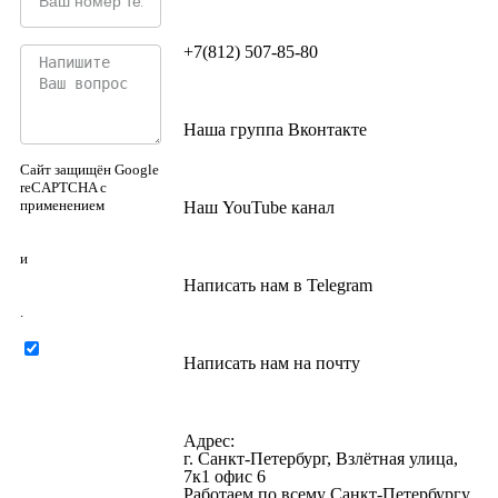
+7(812) 507-85-80
Наша группа Вконтакте
Сайт защищён Google
reCAPTCHA с
применением
Наш YouTube канал
Политики
конфиденциальности
и
Правилами
Написать нам в Telegram
пользования
.
Нажимая на
Написать нам на почту
кнопку ниже, Я
соглашаюсь на
обработку
персональных
Адрес:
данных
г. Санкт-Петербург, Взлётная улица,
7к1 офис 6
Работаем по всему Санкт-Петербургу