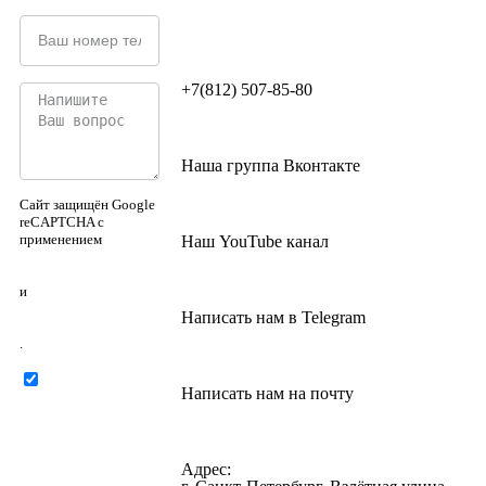
+7(812) 507-85-80
Наша группа Вконтакте
Сайт защищён Google
reCAPTCHA с
применением
Наш YouTube канал
Политики
конфиденциальности
и
Правилами
Написать нам в Telegram
пользования
.
Нажимая на
Написать нам на почту
кнопку ниже, Я
соглашаюсь на
обработку
персональных
Адрес:
данных