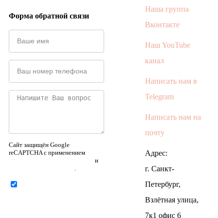
Наша группа
Форма обратной связи
Вконтакте
Наш YouTube
канал
Написать нам в
Telegram
Написать нам на
почту
Сайт защищён Google
reCAPTCHA с применением
Адрес:
Политики конфиденциальности
и
Правилами пользования
.
г. Санкт-
Петербург,
Нажимая на кнопку ниже,
Я соглашаюсь на
обработку
Взлётная улица,
персональных данных
7к1 офис 6