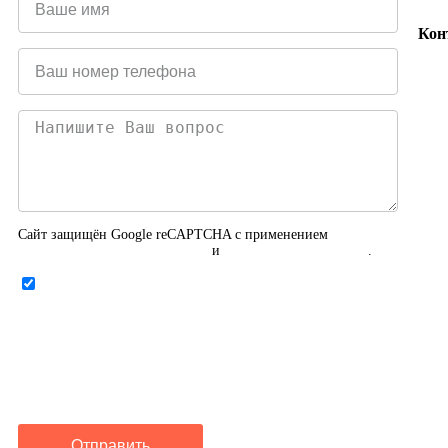
Кон
Сайт защищён Google reCAPTCHA с применением
Политики конфиденциальности
и
Правилами пользования
.
Нажимая на кнопку ниже, Я соглашаюсь на
обработку персональных данных
Отправить