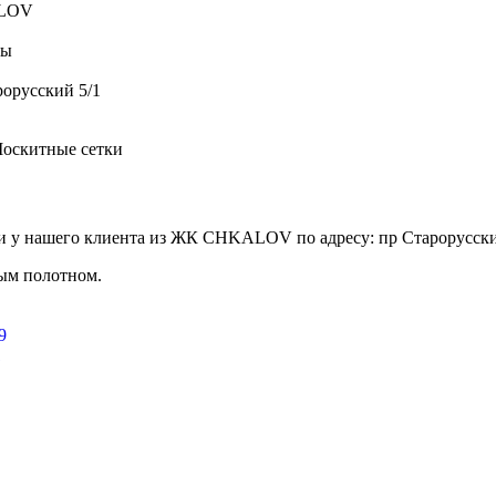
LOV
ры
рорусский 5/1
оскитные сетки
и у нашего клиента из ЖК CHKALOV по адресу: пр Старорусски
ым полотном.
9
1