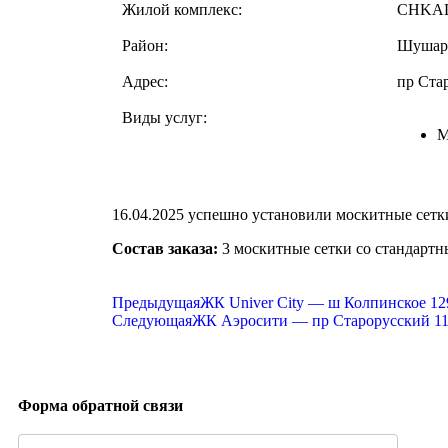
Жилой комплекс:
CHKA
Район:
Шуша
Адрес:
пр Ста
Виды услуг:
М
16.04.2025 успешно установили москитные сетк
Состав заказа:
3 москитные сетки со стандартн
Предыдущая
ЖК Univer City — ш Колпинское 12
Следующая
ЖК Аэросити — пр Старорусский 1
Форма обратной связи