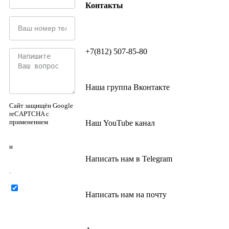
Контакты
+7(812) 507-85-80
Наша группа Вконтакте
Сайт защищён Google
reCAPTCHA с
применением
Наш YouTube канал
Политики
конфиденциальности
и
Правилами
Написать нам в Telegram
пользования
.
Нажимая на
Написать нам на почту
кнопку ниже, Я
соглашаюсь на
обработку
персональных