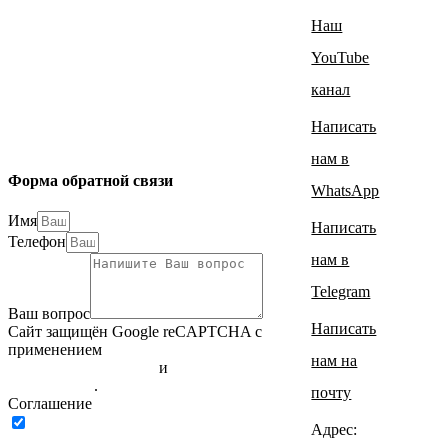
Наш
YouTube
канал
Написать
нам в
Форма обратной связи
WhatsApp
Имя
Написать
Телефон
нам в
Telegram
Ваш вопрос
Написать
Сайт защищён Google reCAPTCHA с
применением
Политики
нам на
конфиденциальности
и
Правилами
пользования
.
почту
Соглашение
Нажимая на кнопку ниже, Я
Адрес:
соглашаюсь на
обработку персональных