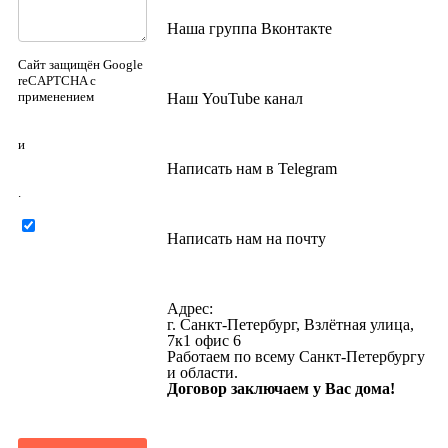
Наша группа Вконтакте
Сайт защищён Google
reCAPTCHA с
применением
Наш YouTube канал
Политики
конфиденциальности
и
Правилами
Написать нам в Telegram
пользования
.
Нажимая на
Написать нам на почту
кнопку ниже, Я
соглашаюсь на
обработку
персональных
Адрес:
данных
г. Санкт-Петербург, Взлётная улица,
7к1 офис 6
Работаем по всему Санкт-Петербургу
и области.
Договор заключаем у Вас дома!