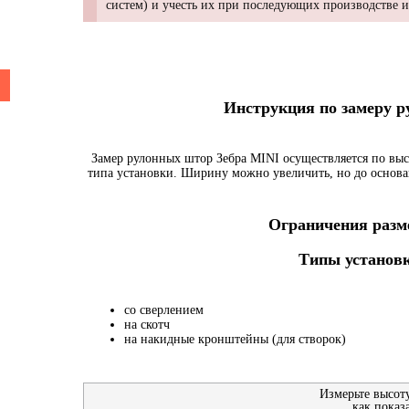
систем) и учесть их при последующих производстве 
Инструкция по замеру 
Замер рулонных штор Зебра MINI осуществляется по выс
типа установки. Ширину можно увеличить, но до основа
Ограничения разме
Типы установк
со сверлением
на скотч
на накидные кронштейны (для створок)
Измерьте высот
как показ