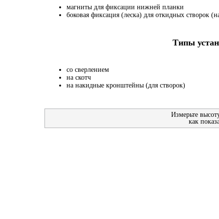
магниты для фиксации нижней планки
боковая фиксация (леска) для откидных створок (на
Типы устан
со сверлением
на скотч
на накидные кронштейны (для створок)
Измерьте высот
как показ