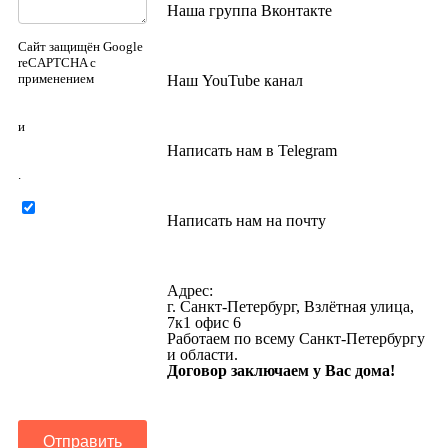
Наша группа Вконтакте
Сайт защищён Google
reCAPTCHA с
применением
Наш YouTube канал
Политики
конфиденциальности
и
Правилами
Написать нам в Telegram
пользования
.
Нажимая на
Написать нам на почту
кнопку ниже, Я
соглашаюсь на
обработку
персональных
Адрес:
данных
г. Санкт-Петербург, Взлётная улица,
7к1 офис 6
Работаем по всему Санкт-Петербургу
и области.
Договор заключаем у Вас дома!
Отправить