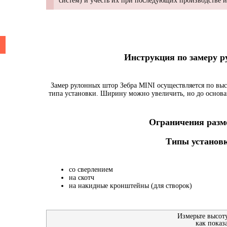
систем) и учесть их при последующих производстве 
Инструкция по замеру 
Замер рулонных штор Зебра MINI осуществляется по выс
типа установки. Ширину можно увеличить, но до основа
Ограничения разме
Типы установк
со сверлением
на скотч
на накидные кронштейны (для створок)
Измерьте высот
как показ