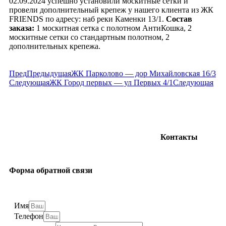
02.09.2024 успешно установили москитные сетки и
провели дополнительный крепеж у нашего клиента из ЖК
FRIENDS по адресу: наб реки Каменки 13/1.
Состав
заказа:
1 москитная сетка с полотном АнтиКошка, 2
москитные сетки со стандартным полотном, 2
дополнительных крепежа.
Пред
Предыдущая
ЖК Парколово — дор Михайловская 16/3
Следующая
ЖК Город первых — ул Первых 4/1
Следующая
Контакты
+7(812) 507-85-
Форма обратной связи
80
Наша группа
Вконтакте
Наш YouTube
Имя
канал
Телефон
Написать нам в