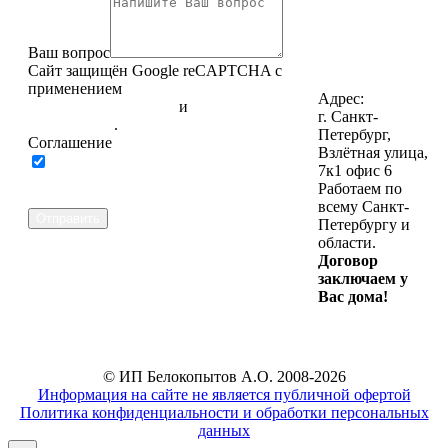
WhatsApp
Написать нам в
Telegram
Ваш вопрос
Написать нам
Сайт защищён Google reCAPTCHA с
на почту
применением
Политики
Адрес:
конфиденциальности
и
Правилами
г. Санкт-
пользования
.
Петербург,
Соглашение
Взлётная улица,
Нажимая на кнопку ниже, Я
7к1 офис 6
соглашаюсь на
обработку
Работаем по
персональных данных
всему Санкт-
Отправить
Петербургу и
области.
Договор
заключаем у
Вас дома!
© ИП Белокопытов А.О. 2008-2026
Информация на сайте не является публичной офертой
Политика конфиденциальности и обработки персональных
данных