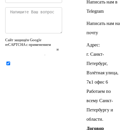
Написать нам в
Telegram
Написать нам на
почту
Сайт защищён Google
reCAPTCHA с применением
Адрес:
Политики конфиденциальности
и
Правилами пользования
.
г. Санкт-
Петербург,
Нажимая на кнопку ниже,
Я соглашаюсь на
обработку
Взлётная улица,
персональных данных
7к1 офис 6
Работаем по
всему Санкт-
Петербургу и
Отправить
области.
Договор