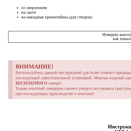
со сверлением
на скотч
на накидные кронштейны (для створок)
Измерьте высот
как показ
ВНИМАНИЕ!
Воспользуйтесь данной инструкцией для более точного предвари
последующей самостоятельной установкой. Монтаж изделий н
БЕСПЛАТНОГО
замера!
Только опытный замерщик сможет увидеть все нюансы (выступы,
при последующих производстве и монтаже!
Инструкц