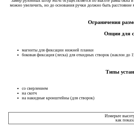
Замер рулонных штор MINI осуществляется по высоте рамы окна и
можно увеличить, но до основания ручки должно быть расстояние
Ограничения разме
Опции для
магниты для фиксации нижней планки
боковая фиксация (леска) для откидных створок (наклон до 15
Типы устан
со сверлением
на скотч
на накидные кронштейны (для створок)
Измерьте высот
как показ