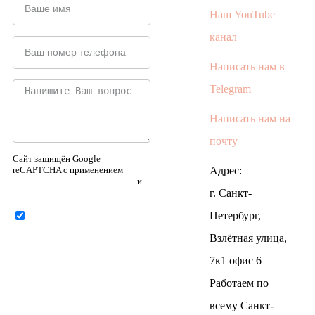
Наш YouTube
канал
Написать нам в
Telegram
Написать нам на
почту
Сайт защищён Google
reCAPTCHA с применением
Адрес:
Политики конфиденциальности
и
Правилами пользования
.
г. Санкт-
Петербург,
Нажимая на кнопку ниже,
Я соглашаюсь на
обработку
Взлётная улица,
персональных данных
7к1 офис 6
Работаем по
всему Санкт-