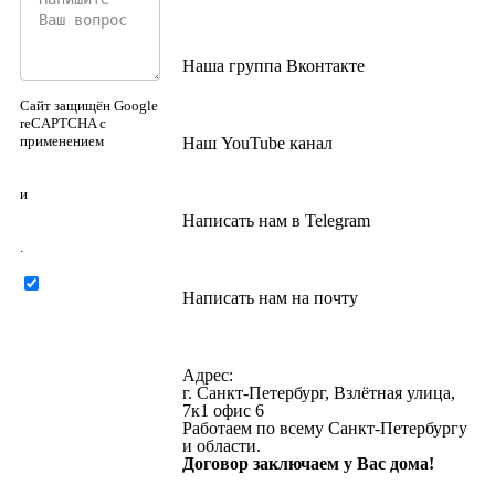
Наша группа Вконтакте
Сайт защищён Google
reCAPTCHA с
применением
Наш YouTube канал
Политики
конфиденциальности
и
Правилами
Написать нам в Telegram
пользования
.
Нажимая на
Написать нам на почту
кнопку ниже, Я
соглашаюсь на
обработку
персональных
Адрес:
данных
г. Санкт-Петербург, Взлётная улица,
7к1 офис 6
Работаем по всему Санкт-Петербургу
и области.
Договор заключаем у Вас дома!