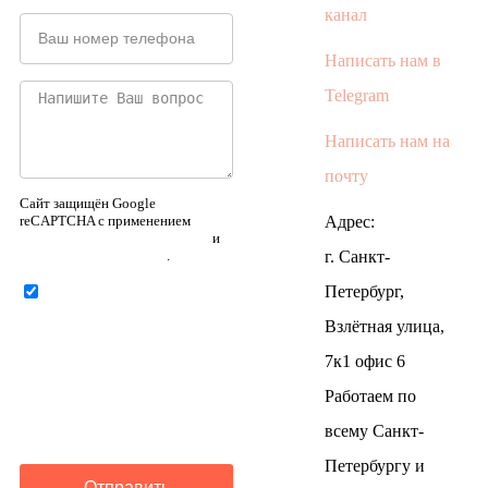
канал
Написать нам в
Telegram
Написать нам на
почту
Сайт защищён Google
reCAPTCHA с применением
Адрес:
Политики конфиденциальности
и
Правилами пользования
.
г. Санкт-
Петербург,
Нажимая на кнопку ниже,
Я соглашаюсь на
обработку
Взлётная улица,
персональных данных
7к1 офис 6
Работаем по
всему Санкт-
Петербургу и
Отправить