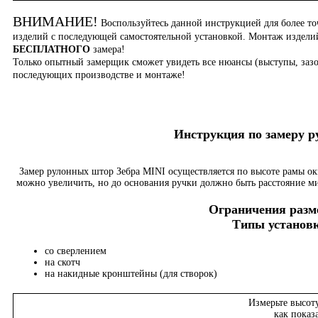
ВНИМАНИЕ!
Воспользуйтесь данной инструкцией для более то
изделий с последующей самостоятельной установкой. Монтаж издел
БЕСПЛАТНОГО
замера!
Только опытный замерщик сможет увидеть все нюансы (выступы, зазо
последующих производстве и монтаже!
Инструкция по замеру 
Замер рулонных штор Зебра MINI осуществляется по высоте рамы о
можно увеличить, но до основания ручки должно быть расстояние м
Ограничения разме
Типы установк
со сверлением
на скотч
на накидные кронштейны (для створок)
Измерьте высот
как показ