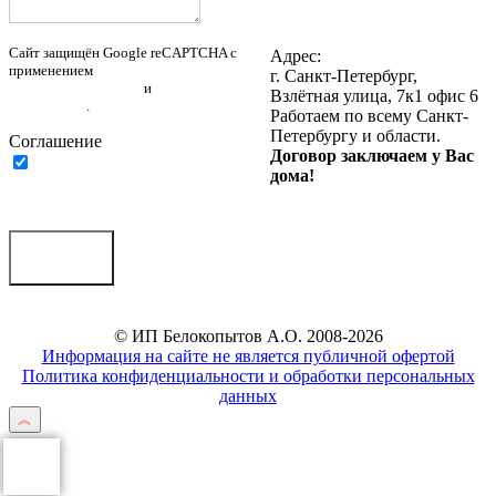
Написать нам в Telegram
Написать нам на почту
Сайт защищён Google reCAPTCHA с
Адрес:
применением
Политики
г. Санкт-Петербург,
конфиденциальности
и
Правилами
Взлётная улица, 7к1 офис 6
пользования
.
Работаем по всему Санкт-
Петербургу и области.
Соглашение
Договор заключаем у Вас
Нажимая на кнопку ниже, Я
дома!
соглашаюсь на
обработку
персональных данных
Отправить
© ИП Белокопытов А.О. 2008-2026
Информация на сайте не является публичной офертой
Политика конфиденциальности и обработки персональных
данных