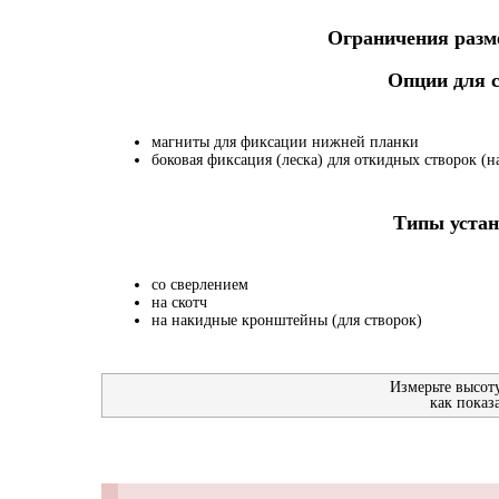
Ограничения разме
Опции для
магниты для фиксации нижней планки
боковая фиксация (леска) для откидных створок (на
Типы устан
со сверлением
на скотч
на накидные кронштейны (для створок)
Измерьте высот
как показ