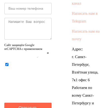
канал
Написать нам в
Telegram
Написать нам на
почту
Сайт защищён Google
reCAPTCHA с применением
Адрес:
Политики конфиденциальности
и
Правилами пользования
.
г. Санкт-
Петербург,
Нажимая на кнопку ниже,
Я соглашаюсь на
обработку
Взлётная улица,
персональных данных
7к1 офис 6
Работаем по
всему Санкт-
Петербургу и
Отправить