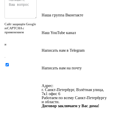
Наша группа Вконтакте
Сайт защищён Google
reCAPTCHA с
применением
Наш YouTube канал
Политики
конфиденциальности
и
Правилами
Написать нам в Telegram
пользования
.
Нажимая на
Написать нам на почту
кнопку ниже, Я
соглашаюсь на
обработку
персональных
Адрес:
данных
г. Санкт-Петербург, Взлётная улица,
7к1 офис 6
Работаем по всему Санкт-Петербургу
и области.
Договор заключаем у Вас дома!