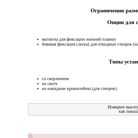
Ограничения разме
Опции для
магниты для фиксации нижней планки
боковая фиксация (леска) для откидных створок (на
Типы устан
со сверлением
на скотч
на накидные кронштейны (для створок)
Измерьте высот
как показ