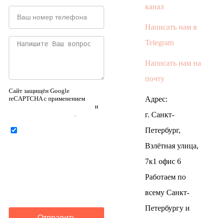
канал
Написать нам в
Telegram
Написать нам на
почту
Сайт защищён Google
reCAPTCHA с применением
Адрес:
Политики конфиденциальности
и
Правилами пользования
.
г. Санкт-
Петербург,
Нажимая на кнопку ниже,
Я соглашаюсь на
обработку
Взлётная улица,
персональных данных
7к1 офис 6
Работаем по
всему Санкт-
Петербургу и
Отправить