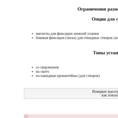
Ограничения разме
Опции для
магниты для фиксации нижней планки
боковая фиксация (леска) для откидных створок (на
Типы устан
со сверлением
на скотч
на накидные кронштейны (для створок)
Измерьте высот
как показ