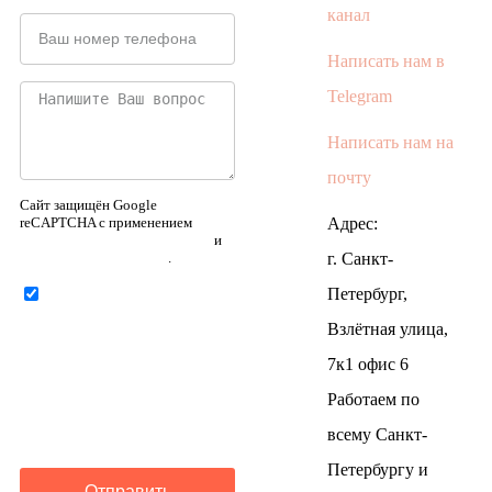
канал
Написать нам в
Telegram
Написать нам на
почту
Сайт защищён Google
reCAPTCHA с применением
Адрес:
Политики конфиденциальности
и
Правилами пользования
.
г. Санкт-
Петербург,
Нажимая на кнопку ниже,
Я соглашаюсь на
обработку
Взлётная улица,
персональных данных
7к1 офис 6
Работаем по
всему Санкт-
Петербургу и
Отправить