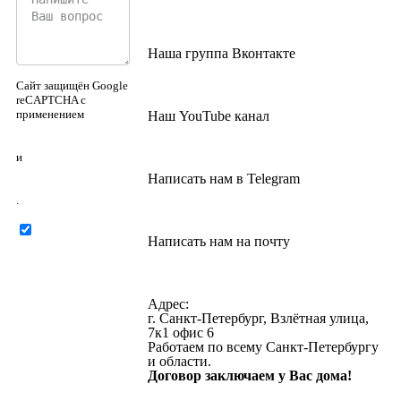
Наша группа Вконтакте
Сайт защищён Google
reCAPTCHA с
применением
Наш YouTube канал
Политики
конфиденциальности
и
Правилами
Написать нам в Telegram
пользования
.
Нажимая на
Написать нам на почту
кнопку ниже, Я
соглашаюсь на
обработку
персональных
Адрес:
данных
г. Санкт-Петербург, Взлётная улица,
7к1 офис 6
Работаем по всему Санкт-Петербургу
и области.
Договор заключаем у Вас дома!