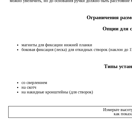
можно увеличить, но до основания ручки должно быть расстояние
Ограничения разме
Опции для
магниты для фиксации нижней планки
боковая фиксация (леска) для откидных створок (наклон до 15
Типы устан
со сверлением
на скотч
на накидные кронштейны (для створок)
Измерьте высот
как показ