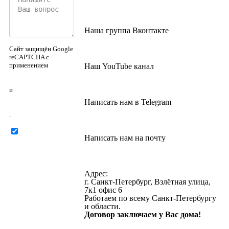
Наша группа Вконтакте
Сайт защищён Google
reCAPTCHA с
применением
Наш YouTube канал
Политики
конфиденциальности
и
Правилами
Написать нам в Telegram
пользования
.
Нажимая на
Написать нам на почту
кнопку ниже, Я
соглашаюсь на
обработку
персональных
Адрес:
данных
г. Санкт-Петербург, Взлётная улица,
7к1 офис 6
Работаем по всему Санкт-Петербургу
и области.
Договор заключаем у Вас дома!