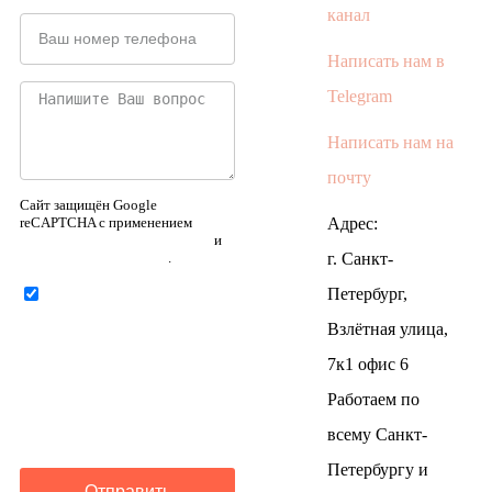
канал
Написать нам в
Telegram
Написать нам на
почту
Сайт защищён Google
reCAPTCHA с применением
Адрес:
Политики конфиденциальности
и
Правилами пользования
.
г. Санкт-
Петербург,
Нажимая на кнопку ниже,
Я соглашаюсь на
обработку
Взлётная улица,
персональных данных
7к1 офис 6
Работаем по
всему Санкт-
Петербургу и
Отправить