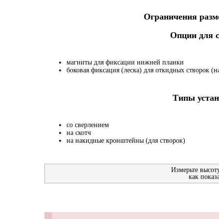
Ограничения разме
Опции для
магниты для фиксации нижней планки
боковая фиксация (леска) для откидных створок (на
Типы устан
со сверлением
на скотч
на накидные кронштейны (для створок)
Измерьте высот
как показ