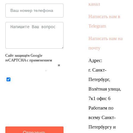
канал
Написать нам в
Telegram
Написать нам на
почту
Сайт защищён Google
reCAPTCHA с применением
Адрес:
Политики конфиденциальности
и
Правилами пользования
.
г. Санкт-
Петербург,
Нажимая на кнопку ниже,
Я соглашаюсь на
обработку
Взлётная улица,
персональных данных
7к1 офис 6
Работаем по
всему Санкт-
Петербургу и
Отправить