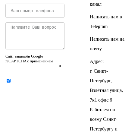
канал
Написать нам в
Telegram
Написать нам на
почту
Сайт защищён Google
reCAPTCHA с применением
Адрес:
Политики конфиденциальности
и
Правилами пользования
.
г. Санкт-
Петербург,
Нажимая на кнопку ниже,
Я соглашаюсь на
обработку
Взлётная улица,
персональных данных
7к1 офис 6
Работаем по
всему Санкт-
Петербургу и
Отправить