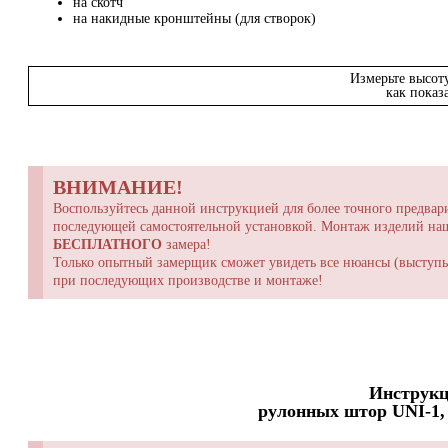
на скотч
на накидные кронштейны (для створок)
Измерьте высот
как показ
ВНИМАНИЕ!
Воспользуйтесь данной инструкцией для более точного предвари
последующей самостоятельной установкой. Монтаж изделий н
БЕСПЛАТНОГО
замера!
Только опытный замерщик сможет увидеть все нюансы (выступы,
при последующих производстве и монтаже!
Инструкц
рулонных штор UNI-1, 