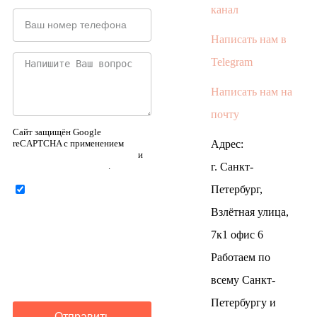
канал
Написать нам в
Telegram
Написать нам на
почту
Сайт защищён Google
reCAPTCHA с применением
Адрес:
Политики конфиденциальности
и
Правилами пользования
.
г. Санкт-
Петербург,
Нажимая на кнопку ниже,
Я соглашаюсь на
обработку
Взлётная улица,
персональных данных
7к1 офис 6
Работаем по
всему Санкт-
Петербургу и
Отправить