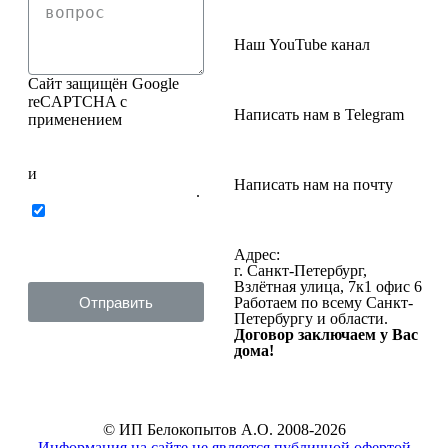
Наш YouTube канал
Сайт защищён Google
reCAPTCHA с
Написать нам в Telegram
применением
Политики
конфиденциальности
и
Написать нам на почту
Правилами пользования
.
Нажимая на кнопку
ниже, Я соглашаюсь на
обработку персональных
Адрес:
данных
г. Санкт-Петербург,
Взлётная улица, 7к1 офис 6
Отправить
Работаем по всему Санкт-
Петербургу и области.
Договор заключаем у Вас
дома!
© ИП Белокопытов А.О. 2008-2026
Информация на сайте не является публичной офертой