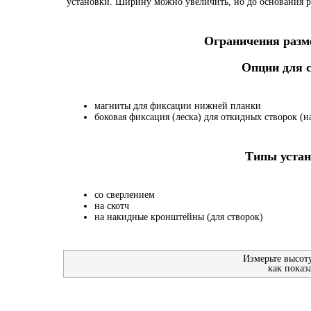
установки. Ширину можно увеличить, но до основания р
Ограничения разме
Опции для
магниты для фиксации нижней планки
боковая фиксация (леска) для откидных створок (на
Типы устан
со сверлением
на скотч
на накидные кронштейны (для створок)
Измерьте высот
как показ