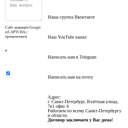
Наша группа Вконтакте
Сайт защищён Google
reCAPTCHA с
применением
Наш YouTube канал
Политики
конфиденциальности
и
Правилами
Написать нам в Telegram
пользования
.
Нажимая на
Написать нам на почту
кнопку ниже, Я
соглашаюсь на
обработку
персональных
Адрес:
данных
г. Санкт-Петербург, Взлётная улица,
7к1 офис 6
Работаем по всему Санкт-Петербургу
и области.
Договор заключаем у Вас дома!