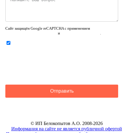
Сайт защищён Google reCAPTCHA с применением
Политики конфиденциальности
и
Правилами пользования
.
Нажимая на кнопку ниже, Я соглашаюсь на
обработку
персональных данных
Отправить
© ИП Белокопытов А.О. 2008-2026
Информация на сайте не является публичной офертой