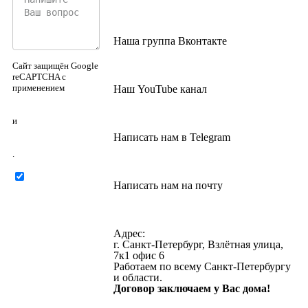
Наша группа Вконтакте
Сайт защищён Google
reCAPTCHA с
применением
Наш YouTube канал
Политики
конфиденциальности
и
Правилами
Написать нам в Telegram
пользования
.
Нажимая на
Написать нам на почту
кнопку ниже, Я
соглашаюсь на
обработку
персональных
Адрес:
данных
г. Санкт-Петербург, Взлётная улица,
7к1 офис 6
Работаем по всему Санкт-Петербургу
и области.
Договор заключаем у Вас дома!