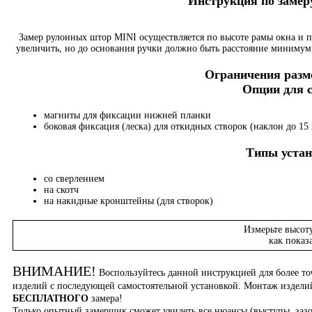
Инструкция по заме
Замер рулонных штор MINI осуществляется по высоте рамы окна и 
увеличить, но до основания ручки должно быть расстояние минимум 
Ограничения разме
Опции для
магниты для фиксации нижней планки
боковая фиксация (леска) для откидных створок (наклон до 15 
Типы устан
со сверлением
на скотч
на накидные кронштейны (для створок)
Измерьте высот
как показ
ВНИМАНИЕ!
Воспользуйтесь данной инструкцией для более то
изделий с последующей самостоятельной установкой. Монтаж издел
БЕСПЛАТНОГО
замера!
Только опытный замерщик сможет увидеть все нюансы (выступы, зазо