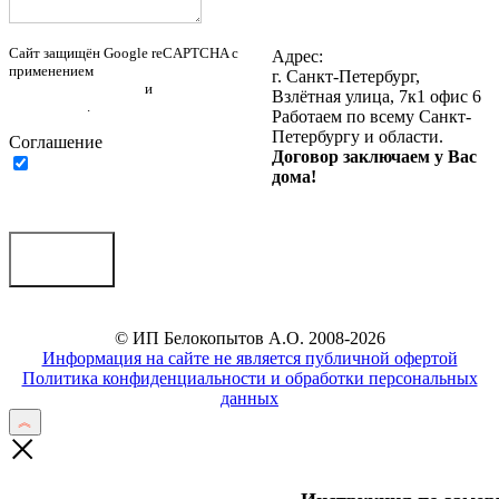
Написать нам в Telegram
Написать нам на почту
Сайт защищён Google reCAPTCHA с
Адрес:
применением
Политики
г. Санкт-Петербург,
конфиденциальности
и
Правилами
Взлётная улица, 7к1 офис 6
пользования
.
Работаем по всему Санкт-
Петербургу и области.
Соглашение
Договор заключаем у Вас
Нажимая на кнопку ниже, Я
дома!
соглашаюсь на
обработку
персональных данных
Отправить
© ИП Белокопытов А.О. 2008-2026
Информация на сайте не является публичной офертой
Политика конфиденциальности и обработки персональных
данных