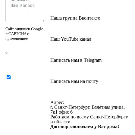
Наша группа Вконтакте
Сайт защищён Google
reCAPTCHA с
применением
Наш YouTube канал
Политики
конфиденциальности
и
Правилами
Написать нам в Telegram
пользования
.
Нажимая на
Написать нам на почту
кнопку ниже, Я
соглашаюсь на
обработку
персональных
Адрес:
данных
г. Санкт-Петербург, Взлётная улица,
7к1 офис 6
Работаем по всему Санкт-Петербургу
и области.
Договор заключаем у Вас дома!