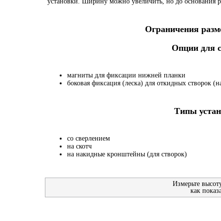
установки. Ширину можно увеличить, но до основания р
Ограничения разме
Опции для
магниты для фиксации нижней планки
боковая фиксация (леска) для откидных створок (на
Типы устан
со сверлением
на скотч
на накидные кронштейны (для створок)
Измерьте высот
как показ