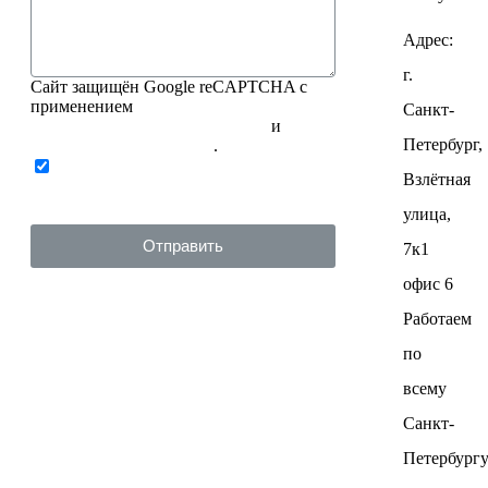
Адрес:
г.
Сайт защищён Google reCAPTCHA с
применением
Санкт-
Политики конфиденциальности
и
Петербург,
Правилами пользования
.
Нажимая на кнопку ниже, Я
Взлётная
соглашаюсь на
обработку персональных
данных
улица,
Отправить
7к1
офис 6
Работаем
по
всему
Санкт-
Петербург