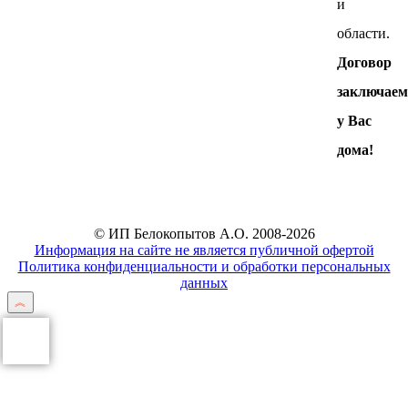
и
области.
Договор
заключае
у Вас
дома!
© ИП Белокопытов А.О. 2008-2026
Информация на сайте не является публичной офертой
Политика конфиденциальности и обработки персональных
данных